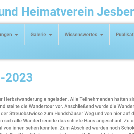
und Heimatverein Jesber
tungen
Galerie
Wissenswertes
Publikat
0-2023
r Herbstwanderung eingeladen. Alle Teilnehmenden hatten si
nd stellte die Wandertour vor. Anschließend wurde die Wande
 an der Streuobstwiese zum Hundshäuser Weg und von hier auf
ten sich alle Wanderfreunde das schiefe Haus angeschaut. Zu
al von innen sehen konnten. Zum Abschied wurden noch Schoko