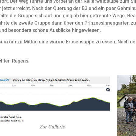
fort. Der Weg führte uns vorbei an der Kellerwaldstube zum S
 jetzt erreicht. Nach der Querung der B3 und ein paar Gehmin
eilte die Gruppe sich auf und ging ab hier getrennte Wege. Be
 führte die zweite Gruppe dann über den Prinzessinnengarten 
 und besonders schöne Ausblicke hingewiesen.
raum um zu Mittag eine warme Erbsensuppe zu essen. Nach de
ichten Regens.
Zur Gallerie