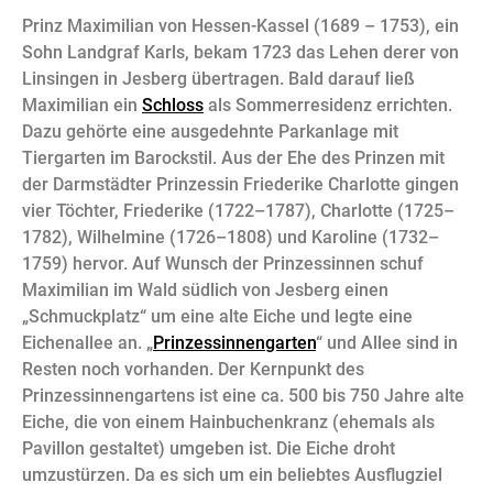
Prinz Maximilian von Hessen-Kassel (1689 – 1753), ein
Sohn Landgraf Karls, bekam 1723 das Lehen derer von
Linsingen in Jesberg übertragen. Bald darauf ließ
Maximilian ein
Schloss
als Sommerresidenz errichten.
Dazu gehörte eine ausgedehnte Parkanlage mit
Tiergarten im Barockstil. Aus der Ehe des Prinzen mit
der Darmstädter Prinzessin Friederike Charlotte gingen
vier Töchter, Friederike (1722–1787), Charlotte (1725–
1782), Wilhelmine (1726–1808) und Karoline (1732–
1759) hervor. Auf Wunsch der Prinzessinnen schuf
Maximilian im Wald südlich von Jesberg einen
„Schmuckplatz“ um eine alte Eiche und legte eine
Eichenallee an. „
Prinzessinnengarten
“ und Allee sind in
Resten noch vorhanden. Der Kernpunkt des
Prinzessinnengartens ist eine ca. 500 bis 750 Jahre alte
Eiche, die von einem Hainbuchenkranz (ehemals als
Pavillon gestaltet) umgeben ist. Die Eiche droht
umzustürzen. Da es sich um ein beliebtes Ausflugziel