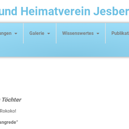
und Heimatverein Jesber
tungen
Galerie
Wissenswertes
Publikat
 Töchter
 Rokoko!
angrede“